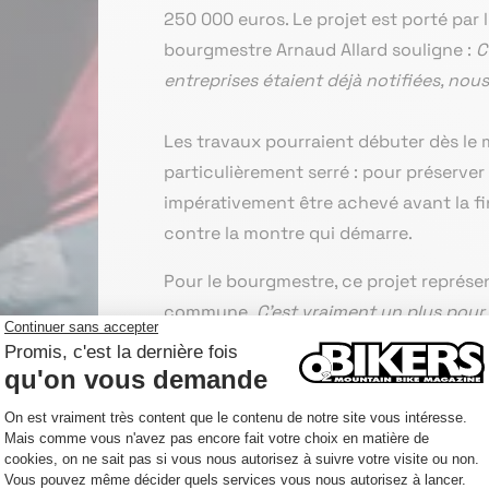
250 000 euros. Le projet est porté par 
bourgmestre Arnaud Allard souligne :
C’
entreprises étaient déjà notifiées, nou
Les travaux pourraient débuter dès le m
particulièrement serré : pour préserver 
impérativement être achevé avant la fi
contre la montre qui démarre.
Pour le bourgmestre, ce projet représen
commune
. C’est vraiment un plus pour
villages et il y en aura pour tous les 
le RAVeL reliant Alle à Bohan. L’idée es
nous avons et, qui sait, peut-être donn
Avec ce projet ambitieux, la commune 
référence pour le VTT en Wallonie.