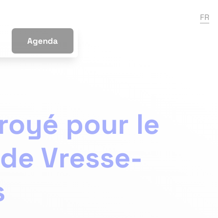
FR
Agenda
royé pour le
 de Vresse-
s