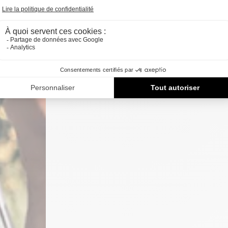
Source
; matele.be