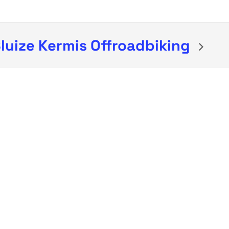
luize Kermis Offroadbiking
NOUS SUIVRE