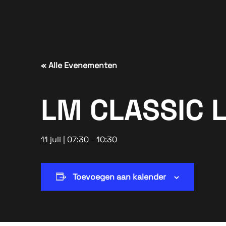
« Alle Evenementen
LM CLASSIC
11 juli | 07:30
-
10:30
Toevoegen aan kalender