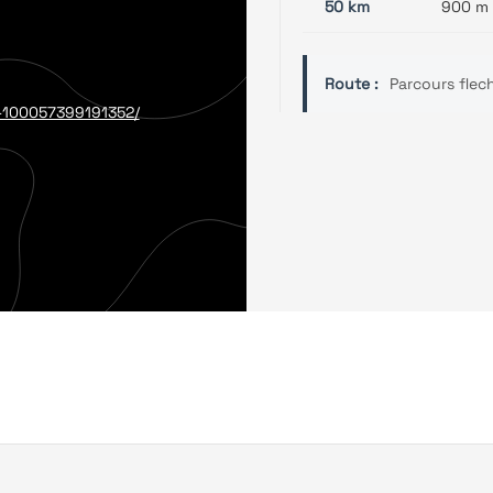
50 km
900 m
Route :
Parcours flec
T-100057399191352/