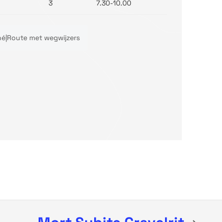
3
7.30-10.00
hé|Route met wegwijzers