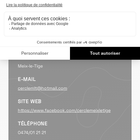
DATE
24/07/2026
CATÉGORIE
Nocturne
LIEU
Meix-le-Tige
E-MAIL
cerclemlt@hotmail.com
SITE WEB
https://www.facebook.com/cerclemeixletige
TÉLÉPHONE
0474/01 21 21