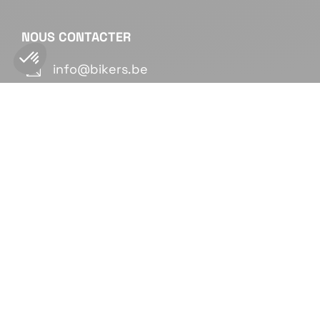
NOUS CONTACTER
info@bikers.be

NOUS SUIVRE



© By
Poush
Mentions légales
Politique de confidentialité