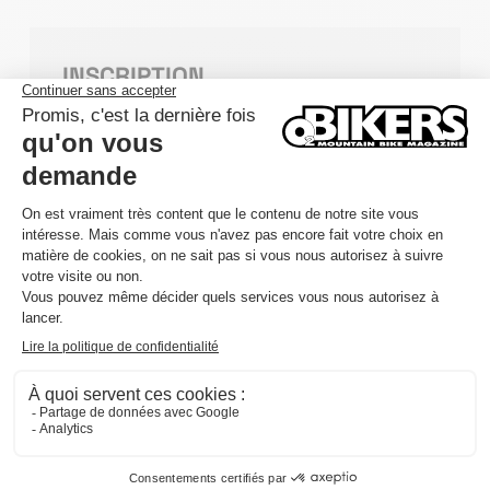
INSCRIPTION
S'INSCRIRE
DÉTAILS
DATE
17/10/2026
CATÉGORIE
Randonnée VTT