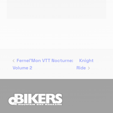
Fernel’Mon VTT Nocturne:
Knight
Volume 2
Ride