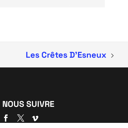
Les Crêtes D’Esneux
NOUS SUIVRE


