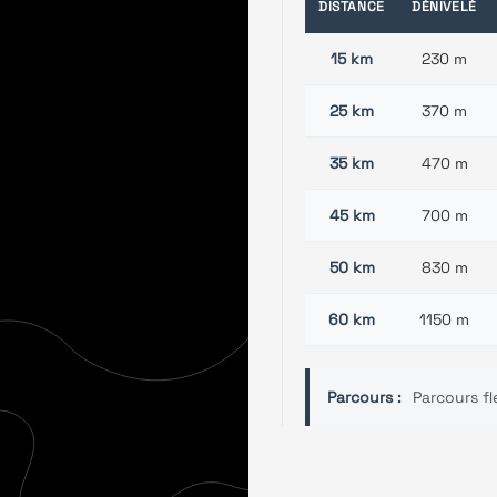
DISTANCE
DÉNIVELÉ
15 km
230 m
25 km
370 m
e
35 km
470 m
45 km
700 m
50 km
830 m
60 km
1150 m
Parcours :
Parcours f