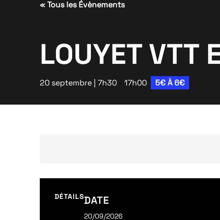
« Tous les Évènements
LOUYET VTT 
20 septembre | 7h30
-
17h00
5€ À 6€
DÉTAILS
DATE
20/09/2026