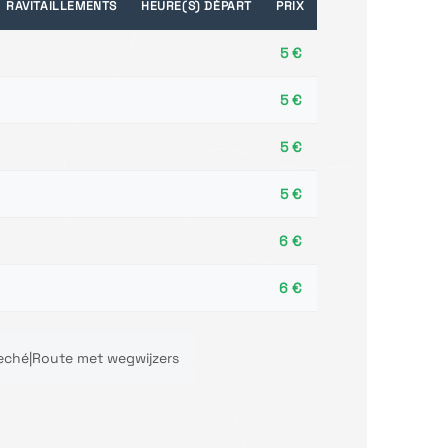
RAVITAILLEMENTS
HEURE(S) DÉPART
PRIX
5 €
5 €
5 €
5 €
6 €
6 €
leché|Route met wegwijzers