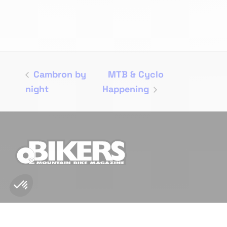
Cambron by
MTB & Cyclo
night
Happening
NOUS CONTACTER