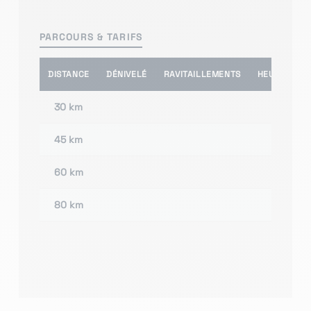
PARCOURS & TARIFS
DISTANCE
DÉNIVELÉ
RAVITAILLEMENTS
HEURE(S) D
30 km
45 km
60 km
80 km