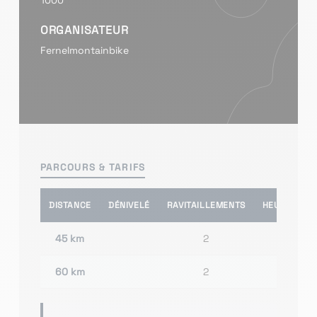
1000
ORGANISATEUR
Fernelmontainbike
PARCOURS & TARIFS
DISTANCE
DÉNIVELÉ
RAVITAILLEMENTS
HEURE(S) D
45 km
2
60 km
2