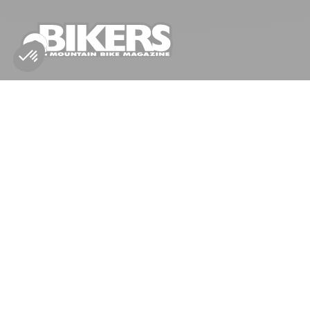
NOUS CONTACTER
info@bikers.be

NOUS SUIVRE


