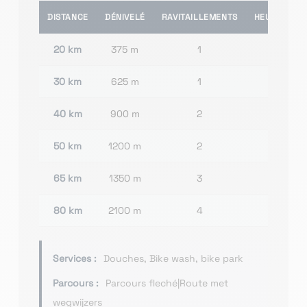
DISTANCE
DÉNIVELÉ
RAVITAILLEMENTS
HEURE(S) D
20 km
375 m
1
30 km
625 m
1
40 km
900 m
2
50 km
1200 m
2
65 km
1350 m
3
80 km
2100 m
4
Services :
Douches, Bike wash, bike park
Parcours :
Parcours fleché|Route met
wegwijzers