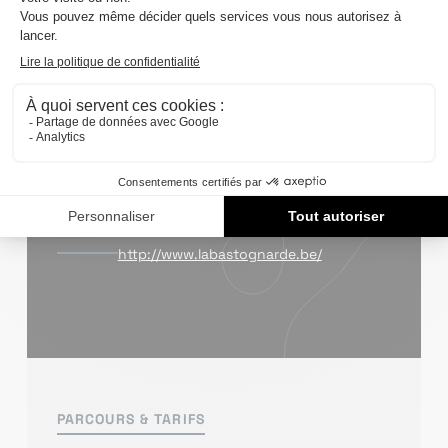
CATÉGORIE
Randonnée VTT
LIEU
Salle du village de Marvie, Bastogne
E-MAIL
bastognarde.VTT@gmail.com
SITE WEB
http://www.labastognarde.be/
PARCOURS & TARIFS