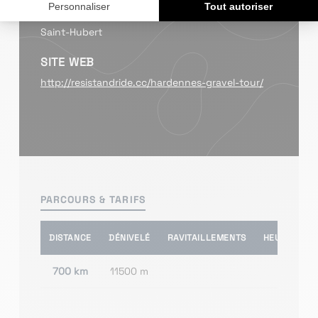
LIEU
Saint-Hubert
SITE WEB
http://resistandride.cc/hardennes-gravel-tour/
PARCOURS & TARIFS
DISTANCE
DÉNIVELÉ
RAVITAILLEMENTS
HEURE(S) D
700 km
11500 m